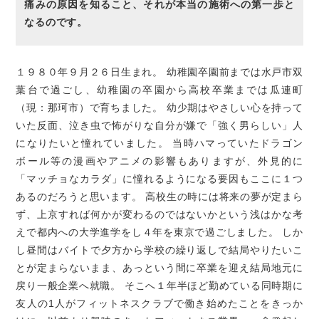
痛みの原因を知ること、それが本当の施術への第一歩と
なるのです。
１９８０年９月２６日生まれ。
幼稚園卒園前までは水戸市双
葉台で過ごし、幼稚園の卒園から高校卒業までは瓜連町
（現：那珂市）で育ちました。
幼少期はやさしい心を持って
いた反面、泣き虫で怖がりな自分が嫌で「強く男らしい」人
になりたいと憧れていました。
当時ハマっていたドラゴン
ボール等の漫画やアニメの影響もありますが、外見的に
「マッチョなカラダ」に憧れるようになる要因もここに１つ
あるのだろうと思います。
高校生の時には将来の夢が定まら
ず、上京すれば何かが変わるのではないかという浅はかな考
えで都内への大学進学をし４年を東京で過ごしました。
しか
し昼間はバイトで夕方から学校の繰り返しで結局やりたいこ
とが定まらないまま、あっという間に卒業を迎え結局地元に
戻り一般企業へ就職。
そこへ１年半ほど勤めている同時期に
友人の1人がフィットネスクラブで働き始めたことをきっか