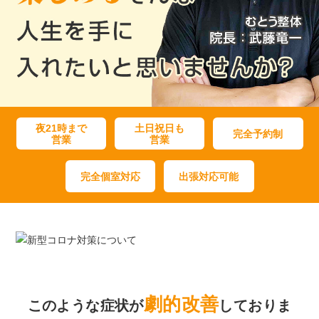
夜21時まで
土日祝日も
完全予約制
営業
営業
完全個室対応
出張対応可能
劇的改善
このような症状が
しておりま