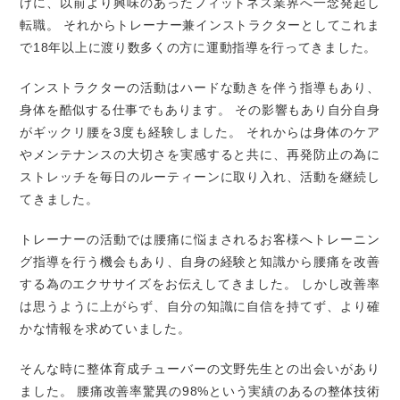
けに、以前より興味のあったフィットネス業界へ一念発起し
転職。
それからトレーナー兼インストラクターとしてこれま
で18年以上に渡り数多くの方に運動指導を行ってきました。
インストラクターの活動はハードな動きを伴う指導もあり、
身体を酷似する仕事でもあります。
その影響もあり自分自身
がギックリ腰を3度も経験しました。
それからは身体のケア
やメンテナンスの大切さを実感すると共に、再発防止の為に
ストレッチを毎日のルーティーンに取り入れ、活動を継続し
てきました。
トレーナーの活動では腰痛に悩まされるお客様へトレーニン
グ指導を行う機会もあり、自身の経験と知識から腰痛を改善
する為のエクササイズをお伝えしてきました。
しかし改善率
は思うように上がらず、自分の知識に自信を持てず、より確
かな情報を求めていました。
そんな時に整体育成チューバーの文野先生との出会いがあり
ました。
腰痛改善率驚異の98%という実績のあるの整体技術